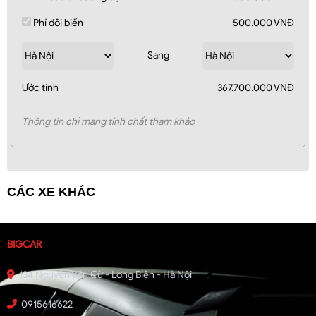
Phí đổi biển
500.000 VNĐ
Sang
Ước tính
367.700.000 VNĐ
Thông tin chỉ mang tính chất tham khảo
CÁC XE KHÁC
BIGCAR
134 Nguyễn Văn Cừ - Long Biên - Hà Nội
0915616622