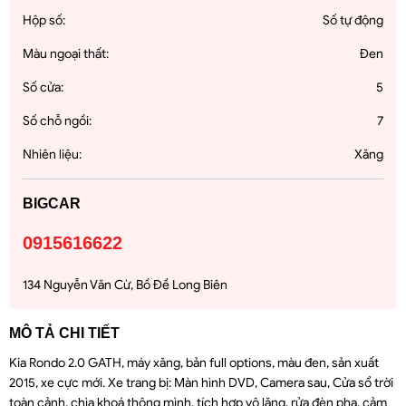
Hộp số:
Số tự động
Màu ngoại thất:
Đen
Số cửa:
5
Số chỗ ngồi:
7
Nhiên liệu:
Xăng
BIGCAR
0915616622
134 Nguyễn Văn Cừ, Bồ Đề Long Biên
MÔ TẢ CHI TIẾT
Kia Rondo 2.0 GATH, máy xăng, bản full options, màu đen, sản xuất
2015, xe cực mới. Xe trang bị: Màn hình DVD, Camera sau, Cửa sổ trời
toàn cảnh, chìa khoá thông mình, tích hợp vô lăng, rửa đèn pha, cảm