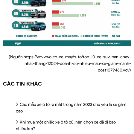
(Nguồn
https://vov.vn/o-to-xe-may/o-to/top-10-xe-suv-ban-chay-
nhat-thang-12024-doanh-so-nhieu-mau-xe-giam-manh-
post1079460.vov
)
CÁC TIN KHÁC
Các mẫu xe ô tô ra mắt trong năm 2023 chủ yếu là xe gầm
cao
Khi mua một chiếc xe ô tô cũ, nên chọn xe đã đi bao
nhiêu km?