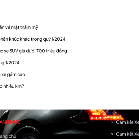
tiến về mặt thẩm mỹ
phân khúc khác trong quý I/2024
 xe SUV giá dưới 700 triệu đồng
áng 1/2024
à xe gầm cao
ao nhiêu km?
ANH MỤC
Cam kết Xe
Cam kết Xe
rang chủ