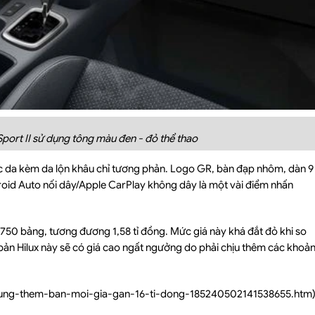
Sport II sử dụng tông màu đen - đỏ thể thao
bọc da kèm da lộn khâu chỉ tương phản. Logo GR, bàn đạp nhôm, dàn 9
roid Auto nối dây/Apple CarPlay không dây là một vài điểm nhấn
.750 bảng, tương đương 1,58 tỉ đồng. Mức giá này khá đắt đỏ khi so
 bản Hilux này sẽ có giá cao ngất ngưởng do phải chịu thêm các khoả
ux-tung-them-ban-moi-gia-gan-16-ti-dong-185240502141538655.htm