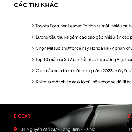
CÁC TIN KHÁC
Toyota Fortuner Leader Edition ra mắt, nhiều cải 
Lượng tiêu thụ xe gầm cao cao gấp nhiều lần các 
Chọn Mitsubishi Xforce hay Honda HR-V phân khúc
Top 10 mẫu xe SUV bán tốt nhất thị trường Việt th
Các mẫu xe ô tô ra mắt trong năm 2023 chủ yếu l
Khi mua một chiếc xe ô tô cũ, nên chọn xe đã đi b
BIGCAR
D
134 Nguyễn Văn Cừ - Long Biên - Hà Nội
T