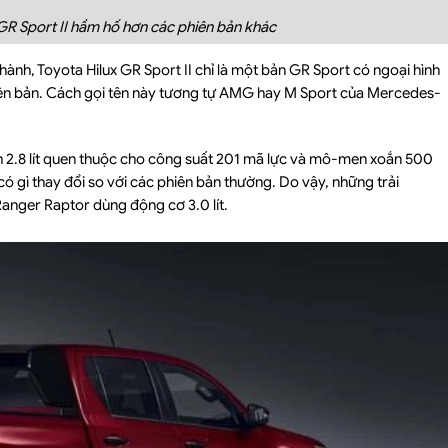
 GR Sport II hầm hố hơn các phiên bản khác
ành, Toyota Hilux GR Sport II chỉ là một bản GR Sport có ngoại hình
yên bản. Cách gọi tên này tương tự AMG hay M Sport của Mercedes-
ích 2.8 lít quen thuộc cho công suất 201 mã lực và mô-men xoắn 500
 gì thay đổi so với các phiên bản thường. Do vậy, những trải
Ranger Raptor dùng động cơ 3.0 lít.