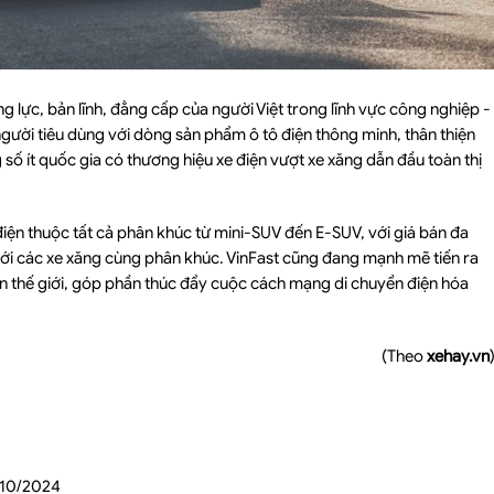
g lực, bản lĩnh, đẳng cấp của người Việt trong lĩnh vực công nghiệp -
ười tiêu dùng với dòng sản phẩm ô tô điện thông minh, thân thiện
số ít quốc gia có thương hiệu xe điện vượt xe xăng dẫn đầu toàn thị
 điện thuộc tất cả phân khúc từ mini-SUV đến E-SUV, với giá bán đa
ới các xe xăng cùng phân khúc. VinFast cũng đang mạnh mẽ tiến ra
ên thế giới, góp phần thúc đẩy cuộc cách mạng di chuyển điện hóa
(Theo
xehay.vn
 10/2024