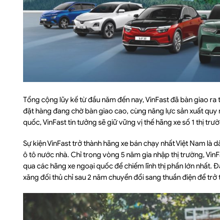
Tổng cộng lũy kế từ đầu năm đến nay, VinFast đã bàn giao ra t
đặt hàng đang chờ bàn giao cao, cùng năng lực sản xuất quy m
quốc, VinFast tin tưởng sẽ giữ vững vị thế hãng xe số 1 thị t
Sự kiện VinFast trở thành hãng xe bán chạy nhất Việt Nam là
ô tô nước nhà. Chỉ trong vòng 5 năm gia nhập thị trường, Vin
qua các hãng xe ngoại quốc để chiếm lĩnh thị phần lớn nhất. Đ
xăng đối thủ chỉ sau 2 năm chuyển đổi sang thuần điện để trở 