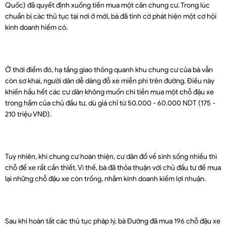
Quốc) đã quyết định xuống tiền mua một căn chung cư. Trong lúc
chuẩn bị các thủ tục tại nơi ở mới, bà đã tình cờ phát hiện một cơ hội
kinh doanh hiếm có.
Ở thời điểm đó, hạ tầng giao thông quanh khu chung cư của bà vẫn
còn sơ khai, người dân dễ dàng đỗ xe miễn phí trên đường. Điều này
khiến hầu hết các cư dân không muốn chi tiền mua một chỗ đậu xe
trong hầm của chủ đầu tư, dù giá chỉ từ 50.000 - 60.000 NDT (175 -
210 triệu VNĐ).
Tuy nhiên, khi chung cư hoàn thiện, cư dân đổ về sinh sống nhiều thì
chỗ để xe rất cần thiết. Vì thế, bà đã thỏa thuận với chủ đầu tư để mua
lại những chỗ đậu xe còn trống, nhằm kinh doanh kiếm lợi nhuận.
Sau khi hoàn tất các thủ tục pháp lý, bà Đường đã mua 196 chỗ đậu xe