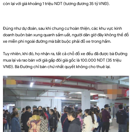
còn lại với giá khoảng 1 triệu NDT (tương đương 35 tỷ VNĐ).
Đúng như dự đoán, sau khi chung cư hoàn thiện, các khu vực kinh
doanh buôn bán xung quanh sầm uất, người dân giờ đây không thể đỗ
xe miễn phí ngoài đường mà bắt buộc phải đỗ xe trong hầm.
Tuy nhiên, khi đó, họ nhận ra, tất cả chỗ đỗ xe đều đã được bà Đường
mua lại và rao bán với giá gấp đôi giá gốc là 100.000 NDT (35 triệu
VNĐ). Bà Đường chỉ bán chứ nhất quyết không cho thuê lại.