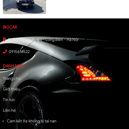
BIGCAR
134 Nguyễn Văn Cừ - Long Biên - Hà Nội
0915616622
DANH MỤC
Trang chủ
Giới thiệu
Tin tức
Liên hệ
Cam kết Xe không bị tai nạn