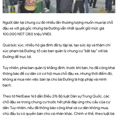
Người dân tại chung cư đó nhiều lần thương lượng muốn mua lại chỗ
đậu xe với giá gốc nhưng bà Đường vẫn nhất quyết giữ mức giá
100.000 NDT (350 triệu VNĐ).
Quá bức xúc, nhiều hộ gia đình đã tụ tập lại, tạo sức ép và thậm chí
xúc phạm bà Đường, tố cáo ban quản lý chung cư “bắt tay” với bà
Đường để trục lợi.
Tuy nhiên, phía ban quản lý khẳng định, trước khi bán, họ đã công khai
thông báo để cư dân có cơ hội mua chỗ đậu xe, nhưng thời điểm đó,
không ai mua nên việc bán lại cho bà Đường là hợp pháp và minh
bạch.
Theo tờ NetEase 163 dẫn Điều 276 Bộ luật Dân sự Trung Quốc, các
chỗ đậu xe trong chung cư trước hết phải đáp ứng nhu cầu của cư
dân. Tuy nhiên, nếu đã thông báo công khai và cư dân không mua,
chủ đầu tư có quyền bán cho cá nhân khác. Chính vì thế, theo luật bà