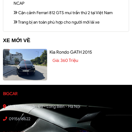
NCAP
Cận cảnh Ferrari 812 GTS mui trần thứ 2 tại Việt Nam
Trang bị an toàn phù hợp cho người mới lái xe
XE MỚI VỀ
Kia Rondo GATH 2015
360 Triệu
Giá:
BIGCAR
134 Nguyễn Văn Cừ - Long Biên - Hà Nội
0915616622