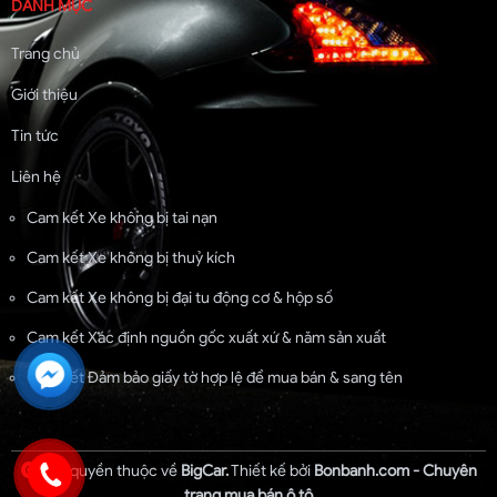
DANH MỤC
Trang chủ
Giới thiệu
Tin tức
Liên hệ
Cam kết Xe không bị tai nạn
Cam kết Xe không bị thuỷ kích
Cam kết Xe không bị đại tu động cơ & hộp số
Cam kết Xác định nguồn gốc xuất xứ & năm sản xuất
Cam kết Đảm bảo giấy tờ hợp lệ để mua bán & sang tên
Bản quyền thuộc về
BigCar.
Thiết kế bởi
Bonbanh.com - Chuyên
trang mua bán ô tô