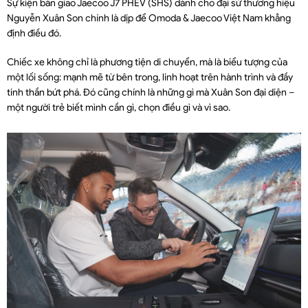
Sự kiện bàn giao Jaecoo J7 PHEV (SHS) dành cho đại sứ thương hiệu
Nguyễn Xuân Son chính là dịp để Omoda & Jaecoo Việt Nam khẳng
định điều đó.
Chiếc xe không chỉ là phương tiện di chuyển, mà là biểu tượng của
một lối sống: mạnh mẽ từ bên trong, linh hoạt trên hành trình và đầy
tinh thần bứt phá. Đó cũng chính là những gì mà Xuân Son đại diện –
một người trẻ biết mình cần gì, chọn điều gì và vì sao.