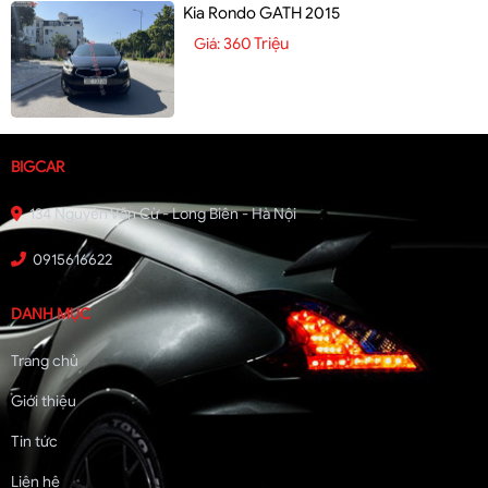
Kia Rondo GATH 2015
360 Triệu
Giá:
BIGCAR
134 Nguyễn Văn Cừ - Long Biên - Hà Nội
0915616622
DANH MỤC
Trang chủ
Giới thiệu
Tin tức
Liên hệ