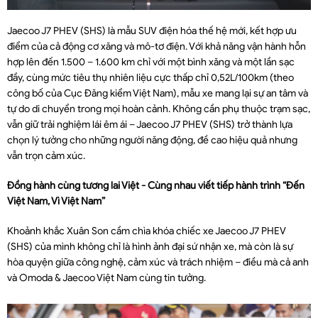
Jaecoo J7 PHEV (SHS) là mẫu SUV điện hóa thế hệ mới, kết hợp ưu
điểm của cả động cơ xăng và mô-tơ điện. Với khả năng vận hành hỗn
hợp lên đến 1.500 – 1.600 km chỉ với một bình xăng và một lần sạc
đầy, cùng mức tiêu thụ nhiên liệu cực thấp chỉ 0,52L/100km (theo
công bố của Cục Đăng kiểm Việt Nam), mẫu xe mang lại sự an tâm và
tự do di chuyển trong mọi hoàn cảnh. Không cần phụ thuộc trạm sạc,
vẫn giữ trải nghiệm lái êm ái – Jaecoo J7 PHEV (SHS) trở thành lựa
chọn lý tưởng cho những người năng động, đề cao hiệu quả nhưng
vẫn trọn cảm xúc.
Đồng hành cùng tương lai Việt - Cùng nhau viết tiếp hành trình “Đến
Việt Nam, Vì Việt Nam”
Khoảnh khắc Xuân Son cầm chìa khóa chiếc xe Jaecoo J7 PHEV
(SHS) của mình không chỉ là hình ảnh đại sứ nhận xe, mà còn là sự
hòa quyện giữa công nghệ, cảm xúc và trách nhiệm – điều mà cả anh
và Omoda & Jaecoo Việt Nam cùng tin tưởng.