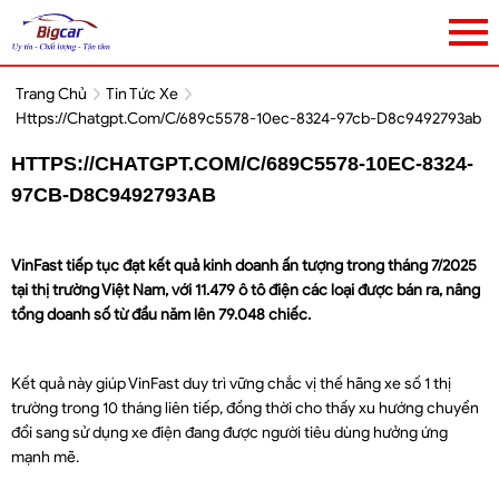
Trang Chủ
Tin Tức Xe
Https://chatgpt.com/c/689c5578-10ec-8324-97cb-D8c9492793ab
HTTPS://CHATGPT.COM/C/689C5578-10EC-8324-
97CB-D8C9492793AB
VinFast tiếp tục đạt kết quả kinh doanh ấn tượng trong tháng 7/2025
tại thị trường Việt Nam, với 11.479 ô tô điện các loại được bán ra, nâng
tổng doanh số từ đầu năm lên 79.048 chiếc.
Kết quả này giúp VinFast duy trì vững chắc vị thế hãng xe số 1 thị
trường trong 10 tháng liên tiếp, đồng thời cho thấy xu hướng chuyển
đổi sang sử dụng xe điện đang được người tiêu dùng hưởng ứng
mạnh mẽ.