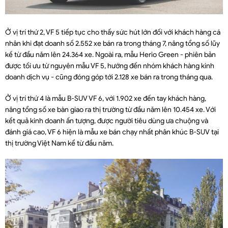
Ở vị trí thứ 2, VF 5 tiếp tục cho thấy sức hút lớn đối với khách hàng cá
nhân khi đạt doanh số 2.552 xe bán ra trong tháng 7, nâng tổng số lũy
kế từ đầu năm lên 24.364 xe. Ngoài ra, mẫu Herio Green - phiên bản
được tối ưu từ nguyên mẫu VF 5, hướng đến nhóm khách hàng kinh
doanh dịch vụ - cũng đóng góp tới 2.128 xe bán ra trong tháng qua.
Ở vị trí thứ 4 là mẫu B-SUV VF 6, với 1.902 xe đến tay khách hàng,
nâng tổng số xe bàn giao ra thị trường từ đầu năm lên 10.454 xe. Với
kết quả kinh doanh ấn tượng, được người tiêu dùng ưa chuộng và
đánh giá cao, VF 6 hiện là mẫu xe bán chạy nhất phân khúc B-SUV tại
thị trường Việt Nam kể từ đầu năm.