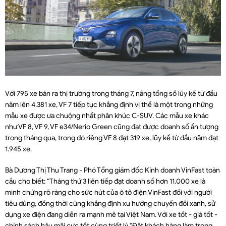
Với 795 xe bán ra thị trường trong tháng 7, nâng tổng số lũy kế từ đầu
năm lên 4.381 xe, VF 7 tiếp tục khẳng định vị thế là một trong những
mẫu xe được ưa chuộng nhất phân khúc C-SUV. Các mẫu xe khác
như VF 8, VF 9, VF e34/Nerio Green cũng đạt được doanh số ấn tượng
trong tháng qua, trong đó riêng VF 8 đạt 319 xe, lũy kế từ đầu năm đạt
1.945 xe.
Bà Dương Thị Thu Trang - Phó Tổng giám đốc Kinh doanh VinFast toàn
cầu cho biết: “Tháng thứ 3 liên tiếp đạt doanh số hơn 11.000 xe là
minh chứng rõ ràng cho sức hút của ô tô điện VinFast đối với người
tiêu dùng, đồng thời cũng khẳng định xu hướng chuyển đổi xanh, sử
dụng xe điện đang diễn ra mạnh mẽ tại Việt Nam. Với xe tốt - giá tốt -
chính sách hậu mãi cực tốt cùng triết lý “Đặt khách hàng làm trọng