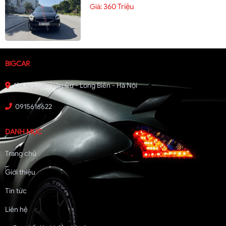
360 Triệu
Giá:
BIGCAR
134 Nguyễn Văn Cừ - Long Biên - Hà Nội
0915616622
DANH MỤC
Trang chủ
Giới thiệu
Tin tức
Liên hệ