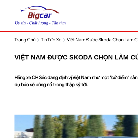
Trang Chủ
Tin Tức Xe
Việt Nam Được Skoda Chọn Làm Cứ 
VIỆT NAM ĐƯỢC SKODA CHỌN LÀM CỨ
Hãng xe CH Séc đang định vị Việt Nam như một “cứ điểm” sản 
dự báo sẽ bùng nổ trong thập kỷ tới.