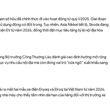
 sở hữu đã chính thức đi vào hoạt động từ quý I/2025. Giai đoạn
ử dụng động cơ đốt trong. Tuy nhiên, Asia Nikkei tiết lộ, Skoda đang
iện EV từ năm 2026, đồng thời đặt mục tiêu tăng tỷ lệ nội địa hóa
ùng Bộ trưởng Công Thương Lào đánh giá cao định hướng mở rộng
c vụ nhu cầu nội địa mà còn đóng vai trò “cửa ngõ” xuất khẩu sang
à ra mắt hai mẫu xe điện Enyaq và Elroq tại Việt Nam từ năm 2026.
 nhà máy cho thấy tầm nhìn dài hạn của hãng đối với thị trường xe