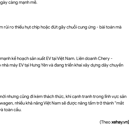
 ngày càng mạnh mẽ.
m rủi ro thiếu hụt chip hoặc đứt gãy chuỗi cung ứng - bài toán mà
ạnh kế hoạch sản xuất EV tại Việt Nam. Liên doanh Chery -
 nhà máy EV tại Hưng Yên và đang triển khai xây dựng dây chuyền
mới nhưng cũng đi kèm thách thức, khi cạnh tranh trong lĩnh vực sản
kswagen, nhiều khả năng Việt Nam sẽ được nâng tầm trở thành “mắt
và toàn cầu.
(Theo
xehay.vn