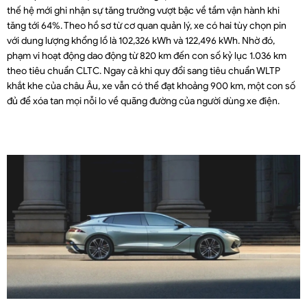
thế hệ mới ghi nhận sự tăng trưởng vượt bậc về tầm vận hành khi
tăng tới 64%. Theo hồ sơ từ cơ quan quản lý, xe có hai tùy chọn pin
với dung lượng khổng lồ là 102,326 kWh và 122,496 kWh. Nhờ đó,
phạm vi hoạt động dao động từ 820 km đến con số kỷ lục 1.036 km
theo tiêu chuẩn CLTC. Ngay cả khi quy đổi sang tiêu chuẩn WLTP
khắt khe của châu Âu, xe vẫn có thể đạt khoảng 900 km, một con số
đủ để xóa tan mọi nỗi lo về quãng đường của người dùng xe điện.