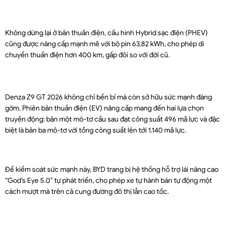
Không dừng lại ở bản thuần điện, cấu hình Hybrid sạc điện (PHEV)
cũng được nâng cấp mạnh mẽ với bộ pin 63,82 kWh, cho phép di
chuyển thuần điện hơn 400 km, gấp đôi so với đời cũ.
Denza Z9 GT 2026 không chỉ bền bỉ mà còn sở hữu sức mạnh đáng
gờm. Phiên bản thuần điện (EV) nâng cấp mang đến hai lựa chọn
truyền động: bản một mô-tơ cầu sau đạt công suất 496 mã lực và đặc
biệt là bản ba mô-tơ với tổng công suất lên tới 1.140 mã lực.
Để kiểm soát sức mạnh này, BYD trang bị hệ thống hỗ trợ lái nâng cao
“God’s Eye 5.0” tự phát triển, cho phép xe tự hành bán tự động một
cách mượt mà trên cả cung đường đô thị lẫn cao tốc.