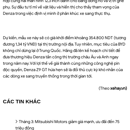
hợp cùng hai màn hình 12,3 inch dành cho bảng đồng hồ và vị trí ghế
phụ. Sự đầu tư tỉ mỉ về vật liệu và hiển thị cho thấy tham vọng của
Denza trong việc định vị mình ở phân khúc xe sang thực thụ.
Dự kiến, mẫu xe này sẽ có giá khởi điểm khoảng 354.800 NDT (tương
đương 1,34 tỷ VNĐ) tại thị trường nội địa. Tuy nhiên, mục tiêu của BYD
không chỉ dừng lại ở Trung Quốc. Hãng đã lên kế hoạch chi tiết để
đưa thương hiệu Denza tấn công thị trường châu Âu và Anh ngay
trong năm nay. Với lợi thế về giá thành cùng những công nghệ pin
độc quyền, Denza Z9 GT hứa hẹn sẽ là đối thủ cực kỳ khó nhằn của
các dòng xe sang truyền thống trong thời gian tới.
(Theo
xehay.vn)
CÁC TIN KHÁC
Tháng 3: Mitsubishi Motors giảm giá mạnh, ưu đãi đến 75
triệu đồng