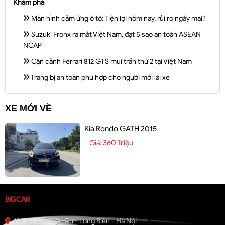
Khám phá
Màn hình cảm ứng ô tô: Tiện lợi hôm nay, rủi ro ngày mai?
Suzuki Fronx ra mắt Việt Nam, đạt 5 sao an toàn ASEAN
NCAP
Cận cảnh Ferrari 812 GTS mui trần thứ 2 tại Việt Nam
Trang bị an toàn phù hợp cho người mới lái xe
XE MỚI VỀ
Kia Rondo GATH 2015
360 Triệu
Giá:
BIGCAR
134 Nguyễn Văn Cừ - Long Biên - Hà Nội