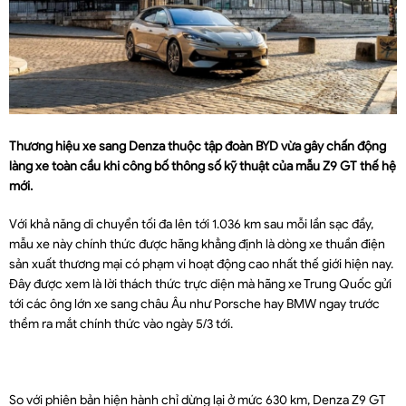
Thương hiệu xe sang Denza thuộc tập đoàn BYD vừa gây chấn động
làng xe toàn cầu khi công bố thông số kỹ thuật của mẫu Z9 GT thế hệ
mới.
Với khả năng di chuyển tối đa lên tới 1.036 km sau mỗi lần sạc đầy,
mẫu xe này chính thức được hãng khẳng định là dòng xe thuần điện
sản xuất thương mại có phạm vi hoạt động cao nhất thế giới hiện nay.
Đây được xem là lời thách thức trực diện mà hãng xe Trung Quốc gửi
tới các ông lớn xe sang châu Âu như Porsche hay BMW ngay trước
thềm ra mắt chính thức vào ngày 5/3 tới.
So với phiên bản hiện hành chỉ dừng lại ở mức 630 km, Denza Z9 GT