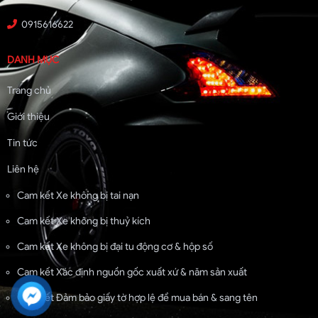
0915616622
DANH MỤC
Trang chủ
Giới thiệu
Tin tức
Liên hệ
Cam kết Xe không bị tai nạn
Cam kết Xe không bị thuỷ kích
Cam kết Xe không bị đại tu động cơ & hộp số
Cam kết Xác định nguồn gốc xuất xứ & năm sản xuất
Cam kết Đảm bảo giấy tờ hợp lệ để mua bán & sang tên