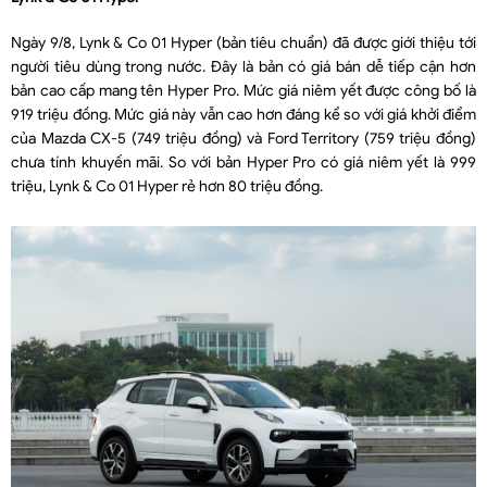
Ngày 9/8, Lynk & Co 01 Hyper (bản tiêu chuẩn) đã được giới thiệu tới
người tiêu dùng trong nước. Đây là bản có giá bán dễ tiếp cận hơn
bản cao cấp mang tên Hyper Pro. Mức giá niêm yết được công bố là
919 triệu đồng. Mức giá này vẫn cao hơn đáng kể so với giá khởi điểm
của Mazda CX-5 (749 triệu đồng) và Ford Territory (759 triệu đồng)
chưa tính khuyến mãi. So với bản Hyper Pro có giá niêm yết là 999
triệu, Lynk & Co 01 Hyper rẻ hơn 80 triệu đồng.