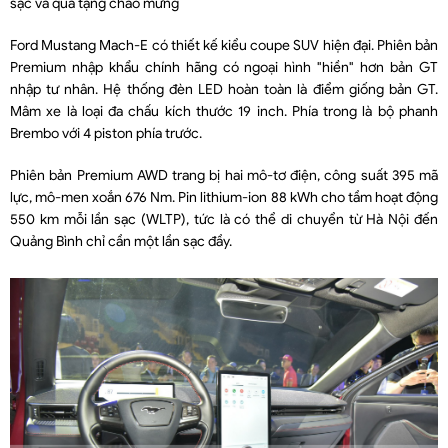
sạc và quà tặng chào mừng
Ford Mustang Mach-E có thiết kế kiểu coupe SUV hiện đại. Phiên bản
Premium nhập khẩu chính hãng có ngoại hình "hiền" hơn bản GT
nhập tư nhân. Hệ thống đèn LED hoàn toàn là điểm giống bản GT.
Mâm xe là loại đa chấu kích thước 19 inch. Phía trong là bộ phanh
Brembo với 4 piston phía trước.
Phiên bản Premium AWD trang bị hai mô-tơ điện, công suất 395 mã
lực, mô-men xoắn 676 Nm. Pin lithium-ion 88 kWh cho tầm hoạt động
550 km mỗi lần sạc (WLTP), tức là có thể di chuyển từ Hà Nội đến
Quảng Bình chỉ cần một lần sạc đầy.