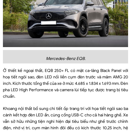
Mercedes-Benz EQB.
Ở thiết kế ngoại thất, EQB 250+ FL có mặt ca-lăng Black Panel với
hoạ tiết ngôi sao, đèn LED nối liền cụm đèn trước và mâm AMG 20
inch. Kích thước tổng thể của xe ở mức 4.685 x 1.834 x 1.693 mm. Đèn
pha LED High Performance và camera lùi tiếp tục được trang bị tiêu
chuẩn.
Khoang nội thất bổ sung chi tiết ốp trang trí với họa tiết ngôi sao ba
cánh kết hợp đèn LED ẩn, cùng cổng USB-C cho cả hai hàng ghế. Xe
vẫn sở hữu những tiện nghi hiện đại tiêu biểu như ghế trước chỉnh
điện, nhớ vị trí, cụm màn hình đôi đều có kích thước 10,25 inch, hệ