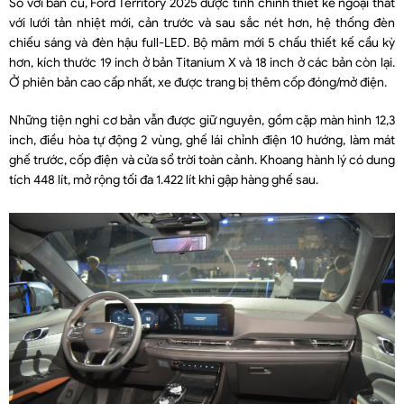
So với bản cũ, Ford Territory 2025 được tinh chỉnh thiết kế ngoại thất
với lưới tản nhiệt mới, cản trước và sau sắc nét hơn, hệ thống đèn
chiếu sáng và đèn hậu full-LED. Bộ mâm mới 5 chấu thiết kế cầu kỳ
hơn, kích thước 19 inch ở bản Titanium X và 18 inch ở các bản còn lại.
Ở phiên bản cao cấp nhất, xe được trang bị thêm cốp đóng/mở điện.
Những tiện nghi cơ bản vẫn được giữ nguyên, gồm cặp màn hình 12,3
inch, điều hòa tự động 2 vùng, ghế lái chỉnh điện 10 hướng, làm mát
ghế trước, cốp điện và cửa sổ trời toàn cảnh. Khoang hành lý có dung
tích 448 lít, mở rộng tối đa 1.422 lít khi gập hàng ghế sau.