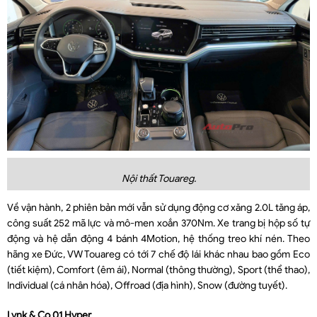
Nội thất Touareg.
Về vận hành, 2 phiên bản mới vẫn sử dụng động cơ xăng 2.0L tăng áp,
công suất 252 mã lực và mô-men xoắn 370Nm. Xe trang bị hộp số tự
động và hệ dẫn động 4 bánh 4Motion, hệ thống treo khí nén. Theo
hãng xe Đức, VW Touareg có tới 7 chế độ lái khác nhau bao gồm Eco
(tiết kiệm), Comfort (êm ái), Normal (thông thường), Sport (thể thao),
Individual (cá nhân hóa), Offroad (địa hình), Snow (đường tuyết).
Lynk & Co 01 Hyper