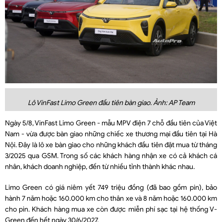
Lô VinFast Limo Green đầu tiên bàn giao. Ảnh: AP Team
Ngày 5/8, VinFast Limo Green - mẫu MPV điện 7 chỗ đầu tiên của Việt
Nam - vừa được bàn giao những chiếc xe thương mại đầu tiên tại Hà
Nội. Đây là lô xe bàn giao cho những khách đầu tiên đặt mua từ tháng
3/2025 qua GSM. Trong số các khách hàng nhận xe có cả khách cá
nhân, khách doanh nghiệp, đến từ nhiều tỉnh thành khác nhau.
Limo Green có giá niêm yết 749 triệu đồng (đã bao gồm pin), bảo
hành 7 năm hoặc 160.000 km cho thân xe và 8 năm hoặc 160.000 km
cho pin. Khách hàng mua xe còn được miễn phí sạc tại hệ thống V-
Green đến hết ngày 30/6/2027.