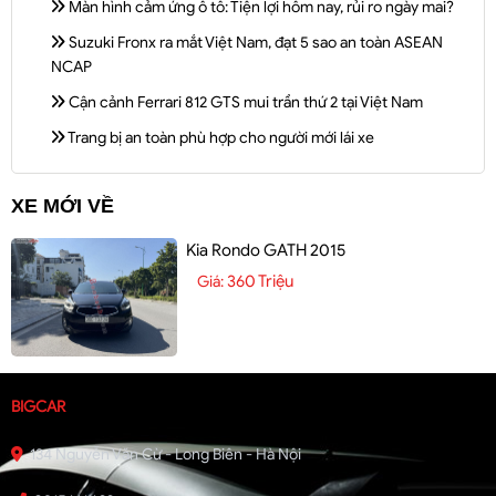
Màn hình cảm ứng ô tô: Tiện lợi hôm nay, rủi ro ngày mai?
Suzuki Fronx ra mắt Việt Nam, đạt 5 sao an toàn ASEAN
NCAP
Cận cảnh Ferrari 812 GTS mui trần thứ 2 tại Việt Nam
Trang bị an toàn phù hợp cho người mới lái xe
XE MỚI VỀ
Kia Rondo GATH 2015
360 Triệu
Giá:
BIGCAR
134 Nguyễn Văn Cừ - Long Biên - Hà Nội