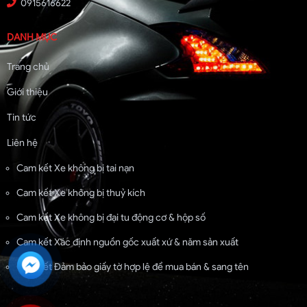
0915616622
DANH MỤC
Trang chủ
Giới thiệu
Tin tức
Liên hệ
Cam kết Xe không bị tai nạn
Cam kết Xe không bị thuỷ kích
Cam kết Xe không bị đại tu động cơ & hộp số
Cam kết Xác định nguồn gốc xuất xứ & năm sản xuất
Cam kết Đảm bảo giấy tờ hợp lệ để mua bán & sang tên