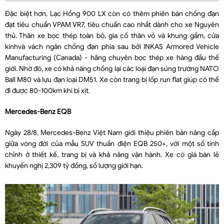
Đặc biệt hơn, Lạc Hồng 900 LX còn có thêm phiên bản chống đạn
đạt tiêu chuẩn VPAM VR7, tiêu chuẩn cao nhất dành cho xe Nguyên
thủ. Thân xe bọc thép toàn bộ, gia cố thân vỏ và khung gầm, cửa
kínhvà vách ngăn chống đạn phía sau bởi INKAS Armored Vehicle
Manufacturing (Canada) - hãng chuyên bọc thép xe hàng đầu thế
giới. Nhờ đó, xe có khả năng chống lại các loại đạn súng trường NATO
Ball M80 và lựu đạn loại DM51. Xe còn trang bị lốp run flat giúp có thể
đi được 80-100km khi bị xịt.
Mercedes-Benz EQB
Ngày 28/8, Mercedes-Benz Việt Nam giới thiệu phiên bản nâng cấp
giữa vòng đời của mẫu SUV thuần điện EQB 250+, với một số tinh
chỉnh ở thiết kế, trang bị và khả năng vận hành. Xe có giá bán lẻ
khuyến nghị 2,309 tỷ đồng, số lượng giới hạn.