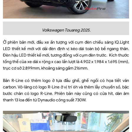
Volkswagen Touareg 2025.
Ở phiên bản mới, đầu xe ấn tượng với cụm đèn chiếu sáng IQ.Light
LED thiết kế mới với dải đèn định vị kéo dài toàn bộ bề ngang thân.
Đèn hậu LED thiết kế mới, tương đồng với cụm đèn trước. Kích thước
tổng thể của xe dài x rộng x cao lần lượt là 4.902 x 1.984 x 1.695 (mm),
trục cơ sở 2.899mm, khoảng sáng gầm 216mm.
Bản R-Line có thêm logo ở tựa đầu ghế, ghế ngồi có họa tiết vân
carbon. Vô-lăng có logo R-Line ở vị trí 6h và thêm lẫy chuyển số, bậc
bước chân có logo R-Line. Phiên bản này cũng có cửa hít, dàn âm
thanh 13 loa đến từ Dynaudio công suất 730W.