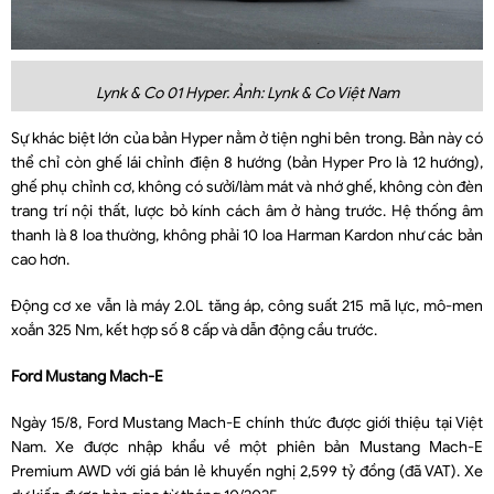
Lynk & Co 01 Hyper. Ảnh: Lynk & Co Việt Nam
Sự khác biệt lớn của bản Hyper nằm ở tiện nghi bên trong. Bản này có
thể chỉ còn ghế lái chỉnh điện 8 hướng (bản Hyper Pro là 12 hướng),
ghế phụ chỉnh cơ, không có sưởi/làm mát và nhớ ghế, không còn đèn
trang trí nội thất, lược bỏ kính cách âm ở hàng trước. Hệ thống âm
thanh là 8 loa thường, không phải 10 loa Harman Kardon như các bản
cao hơn.
Động cơ xe vẫn là máy 2.0L tăng áp, công suất 215 mã lực, mô-men
xoắn 325 Nm, kết hợp số 8 cấp và dẫn động cầu trước.
Ford Mustang Mach-E
Ngày 15/8, Ford Mustang Mach-E chính thức được giới thiệu tại Việt
Nam. Xe được nhập khẩu về một phiên bản Mustang Mach-E
Premium AWD với giá bán lẻ khuyến nghị 2,599 tỷ đồng (đã VAT). Xe